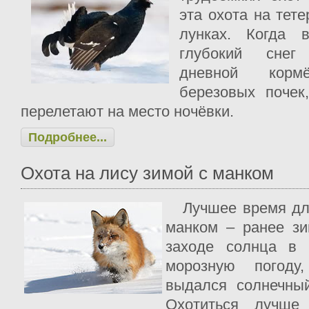
эта охота на тет
лунках. Когда 
глубокий снег
дневной корм
березовых почек
перелетают на место ночёвки.
Подробнее...
Охота на лису зимой с манком
Лучшее время д
манком – ранее з
заходе солнца в 
морозную погоду
выдался солнечны
Охотиться лучше