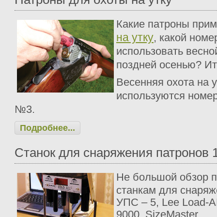
Какие патроны прим
на утку
, какой номе
использовать весной
поздней осенью? Ита
Весенняя охота на у
используются номер
№3.
Подробнее...
Станок для снаряжения патронов 
Н
е большой обзор 
станкам для снаряж
УПС – 5, Lee Load-AL
9000, SizeMaster.