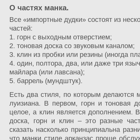
О частях манка.
Все «импортные дудки» состоят из неск
частей:
1. горн с выходным отверстием;
2. тоновая доска со звуковым каналом;
3. клин из пробки или резины (иногда пла
4. один, полтора, два, или даже три язы
майлара (или лавсана);
5. баррель (мундштук).
Есть два стиля, по которым делаются м
луизиана. В первом, горн и тоновая д
целое, а клин является дополнением. В
доска, горн и клин – это разные час
сказать насколько принципиальна разни
что манки стиле арканзас проще обслуж